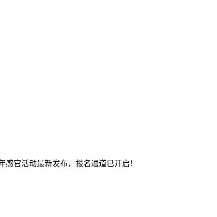
下半年感官活动最新发布，报名通道已开启！