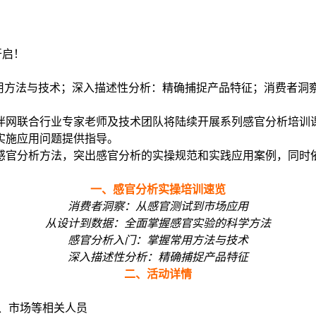
开启！
握常用方法与技术；深入描述性分析：精确捕捉产品特征；消费者
网联合行业专家老师及技术团队将陆续开展系列感官分析培训课
实施应用问题提供指导。
官分析方法，突出感官分析的实操规范和实践应用案例，同时依
一、感官分析实操培训速览
消费者洞察：从感官测试到市场应用
从设计到数据：全面掌握感官实验的科学方法
感官分析入门：掌握常用方法与技术
深入描述性分析：精确捕捉产品特征
二、活动详情
发、市场等相关人员