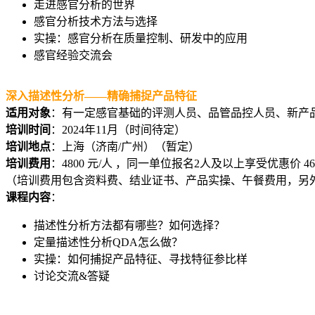
走进感官分析的世界
感官分析技术方法与选择
实操：感官分析在质量控制、研发中的应用
感官经验交流会
深入描述性分析——
精确捕捉产品特征
适用对象
：有一定感官基础的评测人员、品管品控人员、新产
培训时间
：2024年11月（时间待定）
培训地点
：上海（济南/广州）（暂定）
培训费用
：4800 元/人 ，同一单位报名2人及以上享受优惠价 46
（培训费用包含资料费、结业证书、产品实操、午餐费用，另
课程内容
：
描述性分析方法都有哪些？如何选择？
定量描述性分析QDA怎么做？
实操：如何捕捉产品特征、寻找特征参比样
讨论交流&答疑