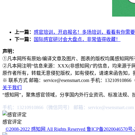
上一篇：
感官培训，开启报名！多场培训，看看有你需要
下一篇：
国际感官研讨会大盘点，非常值得收藏！
声明：
①凡本网所有原始/编译文章及图片、图表的版权均属感知网
②凡本网注明“信息来源：XXX(非感知网)”的信息，均来
原作者所有，转载无意侵犯版权，如有侵权，请速来函告知，
※ 联系方式 邮箱：service@esensmart.com 手机：13210910
关于我们
“感知网”，聚焦感官领域，分享国内外行业资讯、标准法规、
手机：13210910866（微信同号） 邮箱：service@esensmart.com
感官评定
©2008-2022 感知网 All Rights Reserved 鲁ICP备2020046570号-