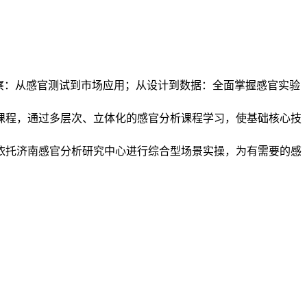
洞察：从感官测试到市场应用；从设计到数据：全面掌握感官实验
程，通过多层次、立体化的感官分析课程学习，使基础核心技
托济南感官分析研究中心进行综合型场景实操，为有需要的感