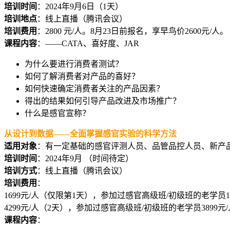
培训时间
：2024年9月6日（1天）
培训地点
：线上直播（腾讯会议）
培训费用
：2800 元/人。8月23日前报名，享早鸟价2600元/人。
课程内容
：——CATA、喜好度、JAR
为什么要进行消费者测试？
如何了解消费者对产品的喜好？
如何快速确定消费者关注的产品因素？
得出的结果如何引导产品改进及市场推广？
什么是感官宣称？
从设计到数据——
全面掌握感官实验的科学方法
适用对象
：有一定基础的感官评测人员、品管品控人员、新产
培训时间
：2024年9月 （时间待定）
培训方式
：线上直播（腾讯会议）
培训费用
：
1699元/人（仅限第1天），参加过感官高级班/初级班的老学员12
4299元/人（2天），参加过感官高级班/初级班的老学员3899元
课程内容
：